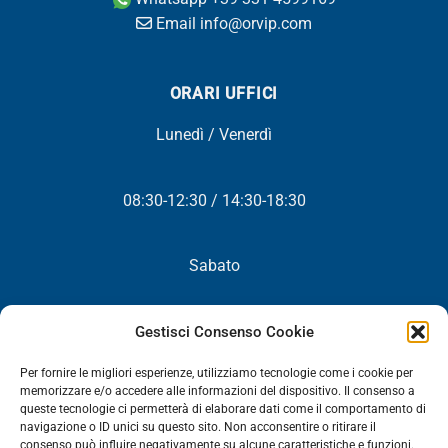
Email info@orvip.com
ORARI UFFICI
Lunedì / Venerdì
08:30-12:30 / 14:30-18:30
Sabato
Chiuso
Gestisci Consenso Cookie
Per fornire le migliori esperienze, utilizziamo tecnologie come i cookie per
memorizzare e/o accedere alle informazioni del dispositivo. Il consenso a
queste tecnologie ci permetterà di elaborare dati come il comportamento di
NEWSLETTER
navigazione o ID unici su questo sito. Non acconsentire o ritirare il
consenso può influire negativamente su alcune caratteristiche e funzioni.