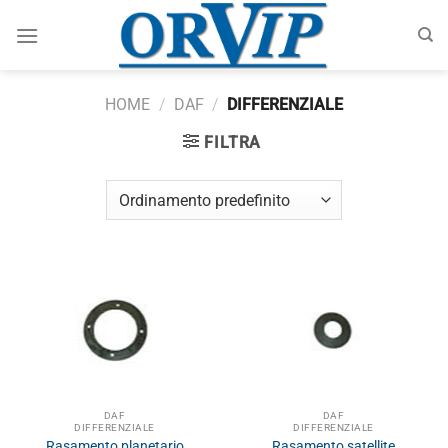
Salta
ai
contenuti
HOME
/
DAF
/
DIFFERENZIALE
FILTRA
DAF
DAF
DIFFERENZIALE
DIFFERENZIALE
Rasamento planetario
Rasamento satellite