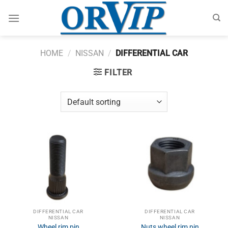
Skip
to
content
HOME
/
NISSAN
/
DIFFERENTIAL CAR
FILTER
DIFFERENTIAL CAR
DIFFERENTIAL CAR
NISSAN
NISSAN
Wheel rim pin
Nuts wheel rim pin