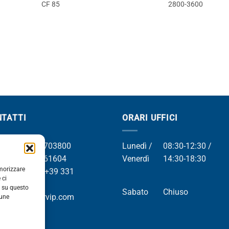
CF 85
2800-3600
TATTI
ORARI UFFICI
el +39 049 8703800
Lunedì /
08:30-12:30 /
el +39 049 761604
Venerdì
14:30-18:30
emorizzare
Whatsapp +39 331
 ci
9169
i su questo
Sabato
Chiuso
mail info@orvip.com
cune