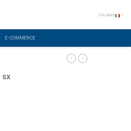
ITALIANO
E-COMMERCE
 sx