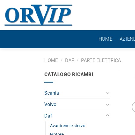
Salta
ai
contenuti
HOME
AZIEN
HOME
/
DAF
/
PARTE ELETTRICA
CATALOGO RICAMBI
Scania
Volvo
Daf
Avantreno e sterzo
Motore