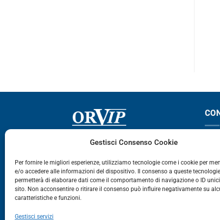
95
95 – 105
PROMOZIONE – €209,00
CON
Via Germania, 9 - 35127
T
Gestisci Consenso Cookie
Zona Industriale Camin - Padova
T
Per fornire le migliori esperienze, utilizziamo tecnologie come i cookie per m
e/o accedere alle informazioni del dispositivo. Il consenso a queste tecnologie
459
permetterà di elaborare dati come il comportamento di navigazione o ID unic
E
sito. Non acconsentire o ritirare il consenso può influire negativamente su al
caratteristiche e funzioni.
E-Commerce
Gestisci servizi