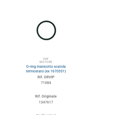
DAF
DA
MOTORE
MOT
O-ring manicotto scatola
Guarnizione 
termostato (ex 1670331)
Rif. 
Rif. ORVIP
710
71084
Rif. Or
Rif. Originale
1282
1347617
Applic