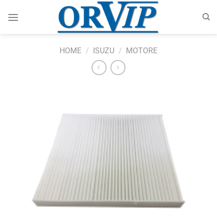
Salta
ai
contenuti
HOME
/
ISUZU
/
MOTORE