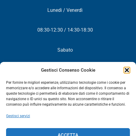
Lunedì / Venerdì
08:30-12:30 / 14:30-18:30
Sabato
Chiuso
Gestisci Consenso Cookie
Per fornire le migliori esperienze, utilizziamo tecnologie come i cookie per
memorizzare e/o accedere alle informazioni del dispositivo. Il consenso a
queste tecnologie ci permetterà di elaborare dati come il comportamento di
NEWSLETTER
navigazione o ID unici su questo sito. Non acconsentire o ritirare il
consenso può influire negativamente su alcune caratteristiche e funzioni.
Iscriviti! Riceverai periodicamente tutte le nostre novità,
Gestisci servizi
promozioni ed aggiornamenti.
NEWSLETTER
ACCETTA