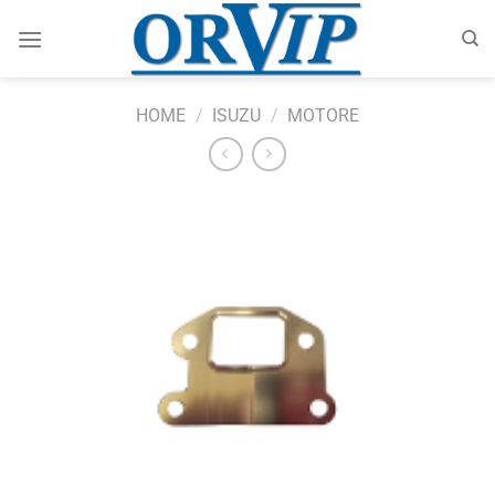
Salta
ai
contenuti
HOME
/
ISUZU
/
MOTORE