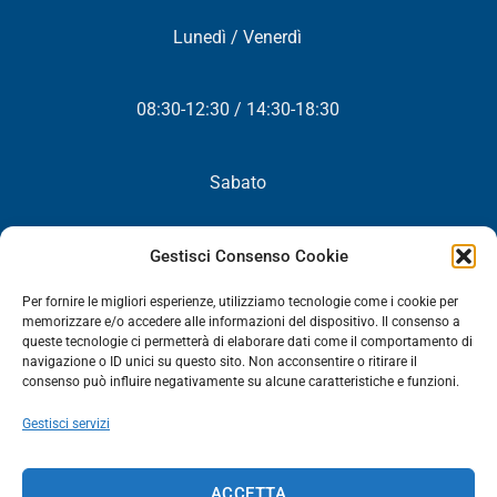
Lunedì / Venerdì
08:30-12:30 / 14:30-18:30
Sabato
Chiuso
Gestisci Consenso Cookie
Per fornire le migliori esperienze, utilizziamo tecnologie come i cookie per
memorizzare e/o accedere alle informazioni del dispositivo. Il consenso a
queste tecnologie ci permetterà di elaborare dati come il comportamento di
NEWSLETTER
navigazione o ID unici su questo sito. Non acconsentire o ritirare il
consenso può influire negativamente su alcune caratteristiche e funzioni.
Iscriviti! Riceverai periodicamente tutte le nostre novità,
Gestisci servizi
promozioni ed aggiornamenti.
NEWSLETTER
ACCETTA