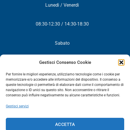
Lunedì / Venerdì
08:30-12:30 / 14:30-18:30
Sabato
Chiuso
Gestisci Consenso Cookie
Per fornire le migliori esperienze, utilizziamo tecnologie come i cookie per
memorizzare e/o accedere alle informazioni del dispositivo. Il consenso a
queste tecnologie ci permetterà di elaborare dati come il comportamento di
NEWSLETTER
navigazione o ID unici su questo sito. Non acconsentire o ritirare il
consenso può influire negativamente su alcune caratteristiche e funzioni.
Iscriviti! Riceverai periodicamente tutte le nostre novità,
Gestisci servizi
promozioni ed aggiornamenti.
NEWSLETTER
ACCETTA