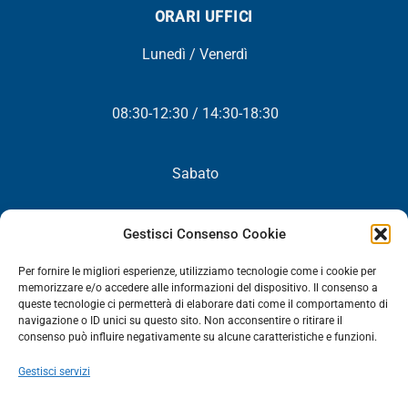
ORARI UFFICI
Lunedì / Venerdì
08:30-12:30 / 14:30-18:30
Sabato
Chiuso
Gestisci Consenso Cookie
Per fornire le migliori esperienze, utilizziamo tecnologie come i cookie per
memorizzare e/o accedere alle informazioni del dispositivo. Il consenso a
queste tecnologie ci permetterà di elaborare dati come il comportamento di
NEWSLETTER
navigazione o ID unici su questo sito. Non acconsentire o ritirare il
consenso può influire negativamente su alcune caratteristiche e funzioni.
Iscriviti! Riceverai periodicamente tutte le nostre novità,
Gestisci servizi
promozioni ed aggiornamenti.