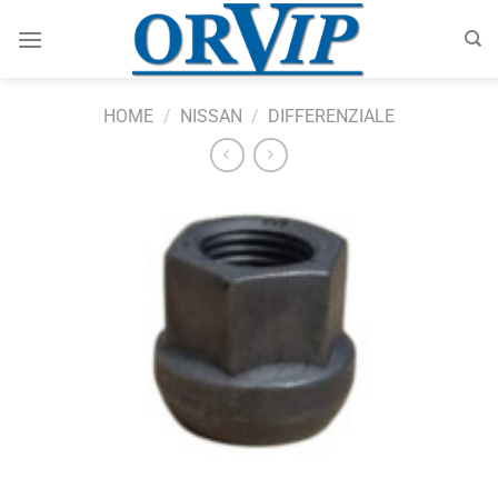
Salta
ai
contenuti
HOME
/
NISSAN
/
DIFFERENZIALE