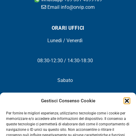
Email info@orvip.com
ORARI UFFICI
Lunedì / Venerdì
08:30-12:30 / 14:30-18:30
Sabato
Chiuso
Gestisci Consenso Cookie
Per fornire le migliori esperienze, utilizziamo tecnologie come i cookie per
memorizzare e/o accedere alle informazioni del dispositivo. Il consenso a
queste tecnologie ci permetterà di elaborare dati come il comportamento di
NEWSLETTER
navigazione o ID unici su questo sito. Non acconsentire o ritirare il
consenso può influire negativamente su alcune caratteristiche e funzioni.