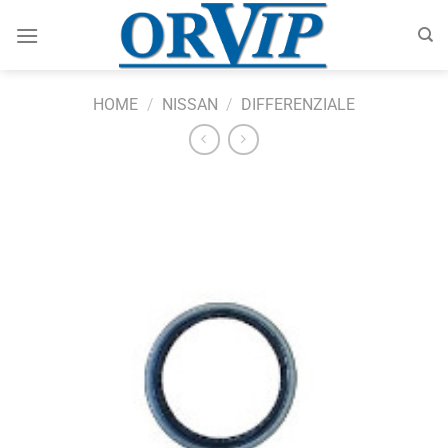
Salta
ai
contenuti
HOME
/
NISSAN
/
DIFFERENZIALE