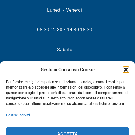
Lunedì / Venerdì
08:30-12:30 / 14:30-18:30
Sabato
Chiuso
Gestisci Consenso Cookie
Per fornire le migliori esperienze, utilizziamo tecnologie come i cookie per
memorizzare e/o accedere alle informazioni del dispositivo. Il consenso a
queste tecnologie ci permetterà di elaborare dati come il comportamento di
NEWSLETTER
navigazione o ID unici su questo sito. Non acconsentire o ritirare il
consenso può influire negativamente su alcune caratteristiche e funzioni.
Iscriviti! Riceverai periodicamente tutte le nostre novità,
Gestisci servizi
promozioni ed aggiornamenti.
NEWSLETTER
ACCETTA