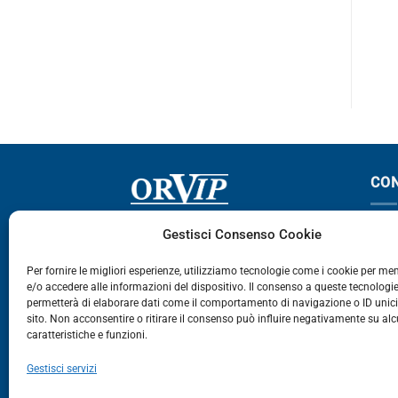
00 – CABSTAR 110
CABSTAR
CON
Via Germania, 9 - 35127
T
Gestisci Consenso Cookie
Zona Industriale Camin - Padova
T
Per fornire le migliori esperienze, utilizziamo tecnologie come i cookie per m
e/o accedere alle informazioni del dispositivo. Il consenso a queste tecnologie
459
permetterà di elaborare dati come il comportamento di navigazione o ID unic
E
sito. Non acconsentire o ritirare il consenso può influire negativamente su al
caratteristiche e funzioni.
E-Commerce
Gestisci servizi