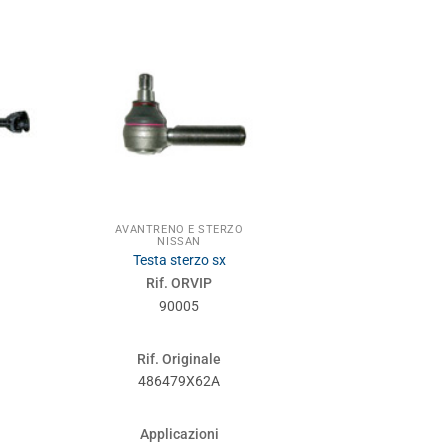
AVANTRENO E STERZO
AVANTRENO
NISSAN
NIS
Testa sterzo sx
Cuscinetto 
Rif. ORVIP
Rif. 
90005
900
Rif. Originale
Rif. Or
486479X62A
40210
Applicazioni
Applic