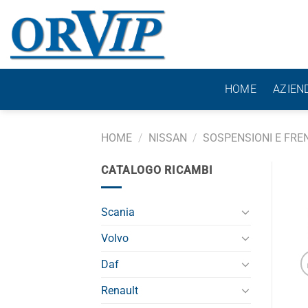
Salta
ai
contenuti
HOME
AZIEN
HOME
/
NISSAN
/
SOSPENSIONI E FREN
CATALOGO RICAMBI
Scania
Volvo
Daf
Renault