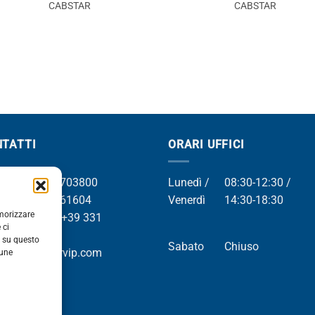
CABSTAR
CABSTAR
TATTI
ORARI UFFICI
el +39 049 8703800
Lunedì /
08:30-12:30 /
el +39 049 761604
Venerdì
14:30-18:30
emorizzare
Whatsapp +39 331
 ci
9169
i su questo
Sabato
Chiuso
mail info@orvip.com
cune