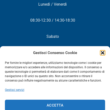
Lunedì / Venerdì
08:30-12:30 / 14:30-18:30
Sabato
Chiuso
Gestisci Consenso Cookie
Per fornire le migliori esperienze, utilizziamo tecnologie come i cookie per
memorizzare e/o accedere alle informazioni del dispositivo. Il consenso a
queste tecnologie ci permetterà di elaborare dati come il comportamento di
NEWSLETTER
navigazione o ID unici su questo sito. Non acconsentire o ritirare il
consenso può influire negativamente su alcune caratteristiche e funzioni.
Iscriviti! Riceverai periodicamente tutte le nostre novità,
Gestisci servizi
promozioni ed aggiornamenti.
NEWSLETTER
ACCETTA