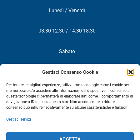
Lunedì / Venerdì
08:30-12:30 / 14:30-18:30
Sabato
Chiuso
Gestisci Consenso Cookie
Per fornire le migliori esperienze, utilizziamo tecnologie come i cookie per
memorizzare e/o accedere alle informazioni del dispositivo. Il consenso a
queste tecnologie ci permetterà di elaborare dati come il comportamento di
NEWSLETTER
navigazione o ID unici su questo sito. Non acconsentire o ritirare il
consenso può influire negativamente su alcune caratteristiche e funzioni.
Iscriviti! Riceverai periodicamente tutte le nostre novità,
Gestisci servizi
promozioni ed aggiornamenti.
NEWSLETTER
ACCETTA