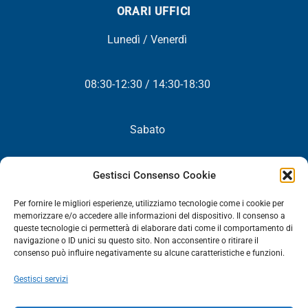
ORARI UFFICI
Lunedì / Venerdì
08:30-12:30 / 14:30-18:30
Sabato
Chiuso
Gestisci Consenso Cookie
Per fornire le migliori esperienze, utilizziamo tecnologie come i cookie per
memorizzare e/o accedere alle informazioni del dispositivo. Il consenso a
queste tecnologie ci permetterà di elaborare dati come il comportamento di
NEWSLETTER
navigazione o ID unici su questo sito. Non acconsentire o ritirare il
consenso può influire negativamente su alcune caratteristiche e funzioni.
Iscriviti! Riceverai periodicamente tutte le nostre novità,
Gestisci servizi
promozioni ed aggiornamenti.