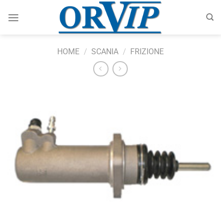
Salta
ai
contenuti
HOME
/
SCANIA
/
FRIZIONE