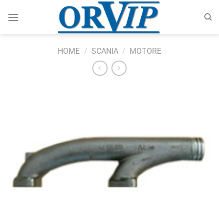
Salta
ai
contenuti
HOME
/
SCANIA
/
MOTORE