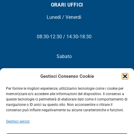
ORARI UFFICI
Lunedì / Venerdì
08:30-12:30 / 14:30-18:30
Sabato
Chiuso
Gestisci Consenso Cookie
Per fornire le migliori esperienze, utilizziamo tecnologie come i cookie per
memorizzare e/o accedere alle informazioni del dispositivo. Il consenso a
queste tecnologie ci permetterà di elaborare dati come il comportamento di
NEWSLETTER
navigazione o ID unici su questo sito. Non acconsentire o ritirare il
consenso può influire negativamente su alcune caratteristiche e funzioni.
Iscriviti! Riceverai periodicamente tutte le nostre novità,
Gestisci servizi
promozioni ed aggiornamenti.