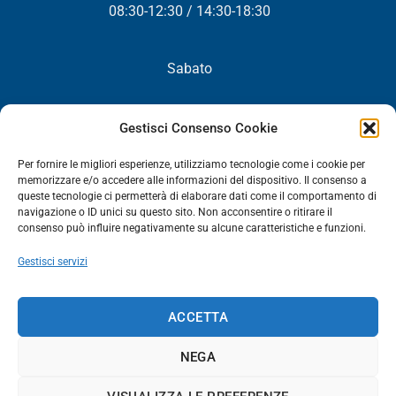
08:30-12:30 / 14:30-18:30
Sabato
Chiuso
Gestisci Consenso Cookie
Per fornire le migliori esperienze, utilizziamo tecnologie come i cookie per
memorizzare e/o accedere alle informazioni del dispositivo. Il consenso a
queste tecnologie ci permetterà di elaborare dati come il comportamento di
NEWSLETTER
navigazione o ID unici su questo sito. Non acconsentire o ritirare il
consenso può influire negativamente su alcune caratteristiche e funzioni.
Iscriviti! Riceverai periodicamente tutte le nostre novità,
Gestisci servizi
promozioni ed aggiornamenti.
NEWSLETTER
ACCETTA
NEGA
HOME
AZIENDA
CATALOGO RICAMBI
DOVE SIAMO