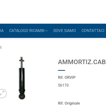
DA
CATALOGO RICAMBI
DOVE SIAMO
CONTATTACI
I
AMMORTIZ.CAB.P
Rif. ORVIP
56170
Rif. Originale