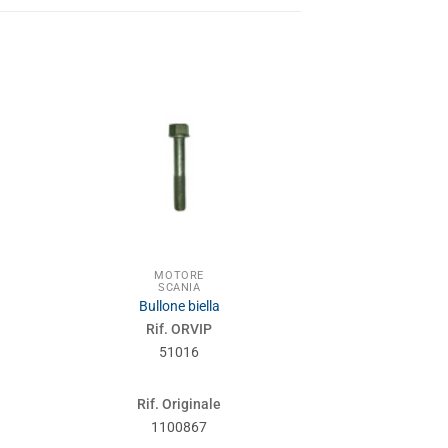
AVANTRENO
MOTORE
SCA
SCANIA
Barra d’acc
Bullone biella
Rif. 
Rif. ORVIP
500
51016
Rif. Or
Rif. Originale
1897
1100867