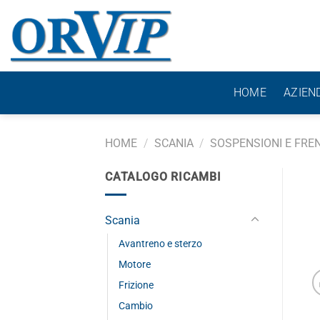
Salta
ai
contenuti
HOME
AZIEN
HOME
/
SCANIA
/
SOSPENSIONI E FREN
CATALOGO RICAMBI
Scania
Avantreno e sterzo
Motore
Frizione
Cambio