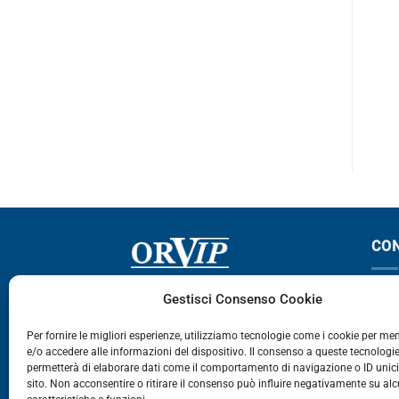
plicazioni
Applicazioni
rie R XPI
144-164-R
CON
Via Germania, 9 - 35127
T
Gestisci Consenso Cookie
Zona Industriale Camin - Padova
T
Per fornire le migliori esperienze, utilizziamo tecnologie come i cookie per m
e/o accedere alle informazioni del dispositivo. Il consenso a queste tecnologie
459
permetterà di elaborare dati come il comportamento di navigazione o ID unic
E
sito. Non acconsentire o ritirare il consenso può influire negativamente su al