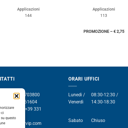
Applicazioni
Applicazioni
144
113
PROMOZIONE – € 2,75
TATTI
ORARI UFFICI
el +39 049 8703800
Lunedì /
08:30-12:30 /
el +39 049 761604
Venerdì
14:30-18:30
emorizzare
Whatsapp +39 331
 ci
9169
i su questo
Sabato
Chiuso
mail info@orvip.com
cune