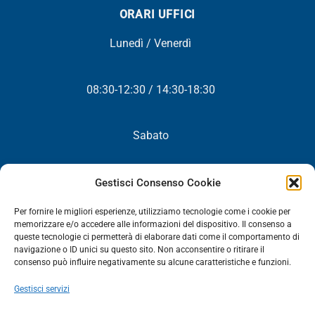
ORARI UFFICI
Lunedì / Venerdì
08:30-12:30 / 14:30-18:30
Sabato
Chiuso
Gestisci Consenso Cookie
Per fornire le migliori esperienze, utilizziamo tecnologie come i cookie per
memorizzare e/o accedere alle informazioni del dispositivo. Il consenso a
queste tecnologie ci permetterà di elaborare dati come il comportamento di
NEWSLETTER
navigazione o ID unici su questo sito. Non acconsentire o ritirare il
consenso può influire negativamente su alcune caratteristiche e funzioni.
Iscriviti! Riceverai periodicamente tutte le nostre novità,
Gestisci servizi
promozioni ed aggiornamenti.