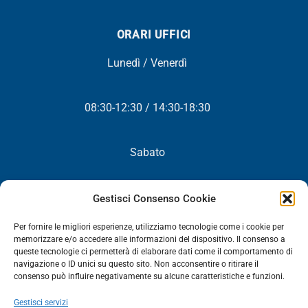
ORARI UFFICI
Lunedì / Venerdì
08:30-12:30 / 14:30-18:30
Sabato
Chiuso
Gestisci Consenso Cookie
Per fornire le migliori esperienze, utilizziamo tecnologie come i cookie per
memorizzare e/o accedere alle informazioni del dispositivo. Il consenso a
queste tecnologie ci permetterà di elaborare dati come il comportamento di
NEWSLETTER
navigazione o ID unici su questo sito. Non acconsentire o ritirare il
consenso può influire negativamente su alcune caratteristiche e funzioni.
Iscriviti! Riceverai periodicamente tutte le nostre novità,
Gestisci servizi
promozioni ed aggiornamenti.