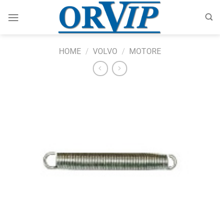
Salta
ai
contenuti
HOME
/
VOLVO
/
MOTORE