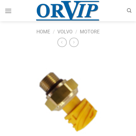
Salta
ai
contenuti
HOME
/
VOLVO
/
MOTORE