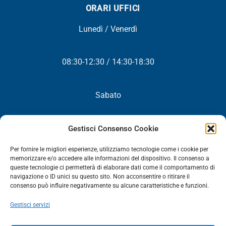
ORARI UFFICI
Lunedì / Venerdì
08:30-12:30 / 14:30-18:30
Sabato
Chiuso
Gestisci Consenso Cookie
Per fornire le migliori esperienze, utilizziamo tecnologie come i cookie per
memorizzare e/o accedere alle informazioni del dispositivo. Il consenso a
queste tecnologie ci permetterà di elaborare dati come il comportamento di
NEWSLETTER
navigazione o ID unici su questo sito. Non acconsentire o ritirare il
consenso può influire negativamente su alcune caratteristiche e funzioni.
Iscriviti! Riceverai periodicamente tutte le nostre novità,
Gestisci servizi
promozioni ed aggiornamenti.