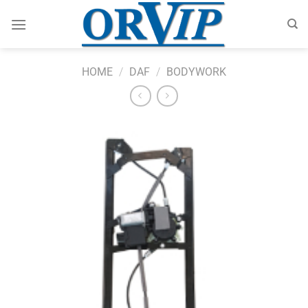
Skip
to
content
HOME
/
DAF
/
BODYWORK