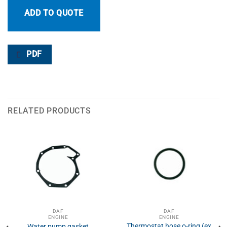
ADD TO QUOTE
PDF
RELATED PRODUCTS
DAF
DAF
ENGINE
ENGINE
Thermostat hose o-ring (ex
Water pump gasket