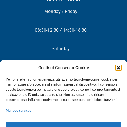
Monday / Friday
08:30-12:30 / 14:30-18:30
Saturday
Closed
Gestisci Consenso Cookie
Per fornire le migliori esperienze, utilizziamo tecnologie come i cookie per
memorizzare e/o accedere alle informazioni del dispositivo. Il consenso a
queste tecnologie ci permetterà di elaborare dati come il comportamento di
NEWSLETTER
navigazione o ID unici su questo sito. Non acconsentire o ritirare il
consenso può influire negativamente su alcune caratteristiche e funzioni.
You will periodically receive all our news, promotions and
Manage services
updates.
NEWSLETTER