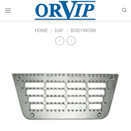
Skip
to
content
HOME
/
DAF
/
BODYWORK