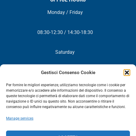
Monday / Friday
08:30-12:30 / 14:30-18:30
Saturday
Closed
Gestisci Consenso Cookie
Per fornire le migliori esperienze, utilizziamo tecnologie come i cookie per
memorizzare e/o accedere alle informazioni del dispositivo. Il consenso a
queste tecnologie ci permetterà di elaborare dati come il comportamento di
NEWSLETTER
navigazione o ID unici su questo sito. Non acconsentire o ritirare il
consenso può influire negativamente su alcune caratteristiche e funzioni.
You will periodically receive all our news, promotions and
Manage services
updates.
NEWSLETTER