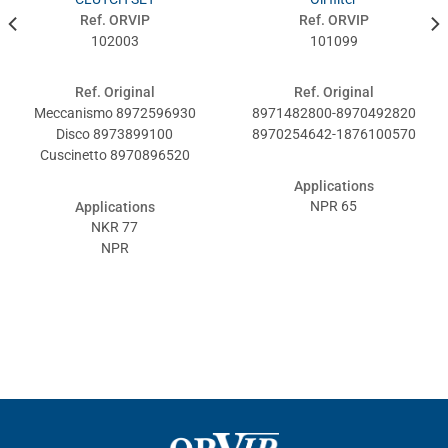
Ref. ORVIP
Ref. ORVIP
102003
101099
Ref. Original
Ref. Original
Meccanismo 8972596930
8971482800-8970492820
Disco 8973899100
8970254642-1876100570
Cuscinetto 8970896520
Applications
NPR 65
Applications
NKR 77
NPR