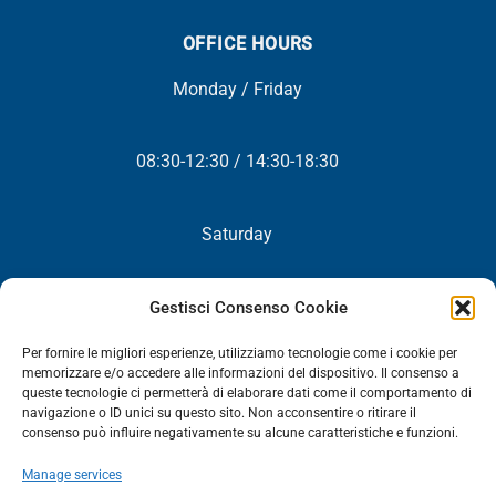
OFFICE HOURS
Monday / Friday
08:30-12:30 / 14:30-18:30
Saturday
Closed
Gestisci Consenso Cookie
Per fornire le migliori esperienze, utilizziamo tecnologie come i cookie per
memorizzare e/o accedere alle informazioni del dispositivo. Il consenso a
queste tecnologie ci permetterà di elaborare dati come il comportamento di
NEWSLETTER
navigazione o ID unici su questo sito. Non acconsentire o ritirare il
consenso può influire negativamente su alcune caratteristiche e funzioni.
You will periodically receive all our news, promotions and
Manage services
updates.