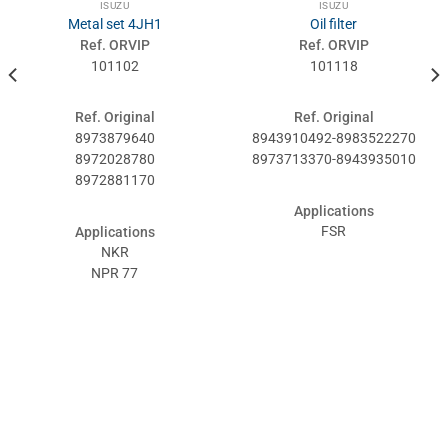
ISUZU
ISUZU
Metal set 4JH1
Oil filter
Ref. ORVIP
Ref. ORVIP
101102
101118
Ref. Original
Ref. Original
8973879640
8943910492-8983522270
8972028780
8973713370-8943935010
8972881170
Applications
FSR
Applications
NKR
NPR 77