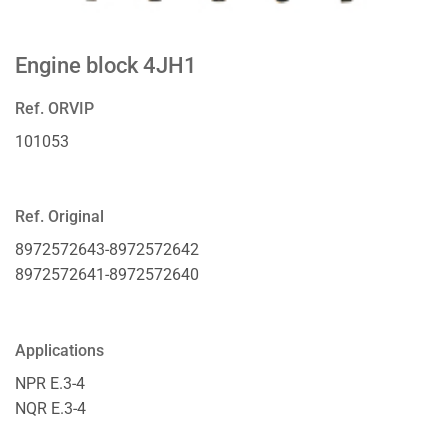
Engine block 4JH1
Ref. ORVIP
101053
Ref. Original
8972572643-8972572642
8972572641-8972572640
Applications
NPR E.3-4
NQR E.3-4