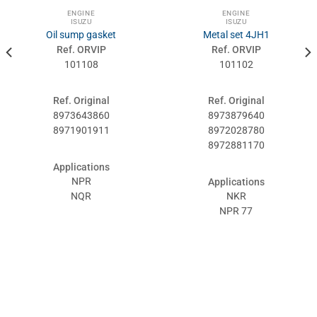
ENGINE
ENGINE
ISUZU
ISUZU
Oil sump gasket
Metal set 4JH1
Ref. ORVIP
Ref. ORVIP
101108
101102
Ref. Original
Ref. Original
8973643860
8973879640
8971901911
8972028780
8972881170
Applications
NPR
Applications
NQR
NKR
NPR 77