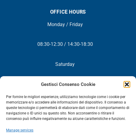
OFFICE HOURS
Monday / Friday
08:30-12:30 / 14:30-18:30
Saturday
Closed
Gestisci Consenso Cookie
Per fornire le migliori esperienze, utilizziamo tecnologie come i cookie per
memorizzare e/o accedere alle informazioni del dispositivo. Il consenso a
queste tecnologie ci permetterà di elaborare dati come il comportamento di
NEWSLETTER
navigazione o ID unici su questo sito. Non acconsentire o ritirare il
consenso può influire negativamente su alcune caratteristiche e funzioni.
You will periodically receive all our news, promotions and
Manage services
updates.