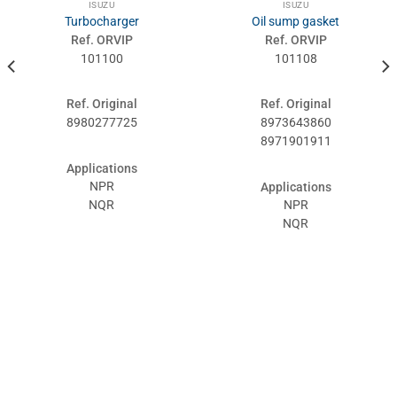
ISUZU
ISUZU
Turbocharger
Oil sump gasket
Ref. ORVIP
Ref. ORVIP
101100
101108
Ref. Original
Ref. Original
8980277725
8973643860
8971901911
Applications
NPR
Applications
NQR
NPR
NQR