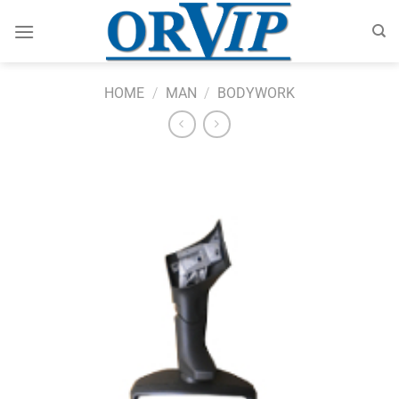
Skip
to
content
HOME
/
MAN
/
BODYWORK