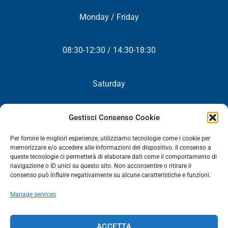
Monday / Friday
08:30-12:30 / 14:30-18:30
Saturday
Closed
Gestisci Consenso Cookie
Per fornire le migliori esperienze, utilizziamo tecnologie come i cookie per
memorizzare e/o accedere alle informazioni del dispositivo. Il consenso a
queste tecnologie ci permetterà di elaborare dati come il comportamento di
NEWSLETTER
navigazione o ID unici su questo sito. Non acconsentire o ritirare il
consenso può influire negativamente su alcune caratteristiche e funzioni.
You will periodically receive all our news, promotions and
Manage services
updates.
NEWSLETTER
ACCETTA