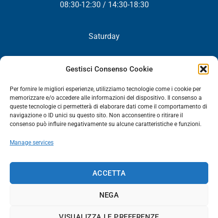
08:30-12:30 / 14:30-18:30
Saturday
Closed
Gestisci Consenso Cookie
Per fornire le migliori esperienze, utilizziamo tecnologie come i cookie per
memorizzare e/o accedere alle informazioni del dispositivo. Il consenso a
queste tecnologie ci permetterà di elaborare dati come il comportamento di
NEWSLETTER
navigazione o ID unici su questo sito. Non acconsentire o ritirare il
consenso può influire negativamente su alcune caratteristiche e funzioni.
You will periodically receive all our news, promotions and
updates.
Manage services
NEWSLETTER
ACCETTA
NEGA
HOME
COMPANY
SPARE PARTS CATALOGUE
NETWORK
VISUALIZZA LE PREFERENZE