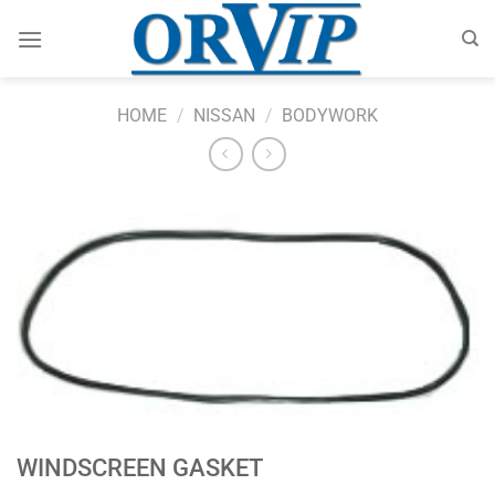
Skip
to
content
HOME
/
NISSAN
/
BODYWORK
WINDSCREEN GASKET