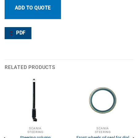
ADD TO QUOTE
PDF
RELATED PRODUCTS
SCANIA
SCANIA
STEERING
STEERING
Steering column
Front wheels oil seal for dial