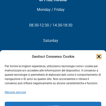
Monday / Friday
08:30-12:30 / 14:30-18:30
Saturday
Closed
Gestisci Consenso Cookie
Per fornire le migliori esperienze, utilizziamo tecnologie come i cookie per
memorizzare e/o accedere alle informazioni del dispositivo. Il consenso a
queste tecnologie ci permetterà di elaborare dati come il comportamento di
NEWSLETTER
navigazione o ID unici su questo sito. Non acconsentire o ritirare il
consenso può influire negativamente su alcune caratteristiche e funzioni.
You will periodically receive all our news, promotions and
Manage services
updates.
NEWSLETTER