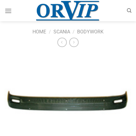
Skip
to
content
HOME
/
SCANIA
/
BODYWORK