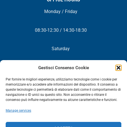
Monday / Friday
08:30-12:30 / 14:30-18:30
Saturday
Closed
Gestisci Consenso Cookie
Per fornire le migliori esperienze, utilizziamo tecnologie come i cookie per
memorizzare e/o accedere alle informazioni del dispositivo. Il consenso a
queste tecnologie ci permetterà di elaborare dati come il comportamento di
NEWSLETTER
navigazione o ID unici su questo sito. Non acconsentire o ritirare il
consenso può influire negativamente su alcune caratteristiche e funzioni.
You will periodically receive all our news, promotions and
Manage services
updates.
NEWSLETTER