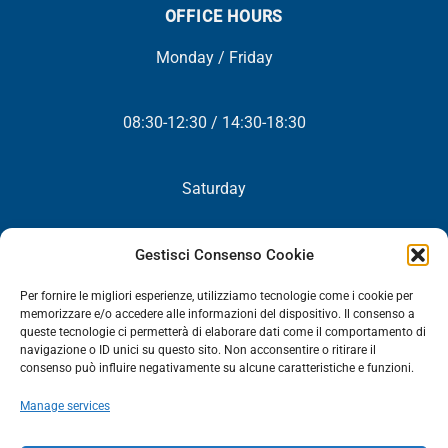
OFFICE HOURS
Monday / Friday
08:30-12:30 / 14:30-18:30
Saturday
Closed
Gestisci Consenso Cookie
Per fornire le migliori esperienze, utilizziamo tecnologie come i cookie per
memorizzare e/o accedere alle informazioni del dispositivo. Il consenso a
queste tecnologie ci permetterà di elaborare dati come il comportamento di
NEWSLETTER
navigazione o ID unici su questo sito. Non acconsentire o ritirare il
consenso può influire negativamente su alcune caratteristiche e funzioni.
You will periodically receive all our news, promotions and
Manage services
updates.