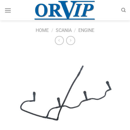
Skip
to
content
HOME
/
SCANIA
/
ENGINE