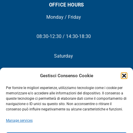
OFFICE HOURS
Monday / Friday
08:30-12:30 / 14:30-18:30
Saturday
Closed
Gestisci Consenso Cookie
Per fornire le migliori esperienze, utilizziamo tecnologie come i cookie per
memorizzare e/o accedere alle informazioni del dispositivo. Il consenso a
queste tecnologie ci permetterà di elaborare dati come il comportamento di
NEWSLETTER
navigazione o ID unici su questo sito. Non acconsentire o ritirare il
consenso può influire negativamente su alcune caratteristiche e funzioni.
You will periodically receive all our news, promotions and
Manage services
updates.