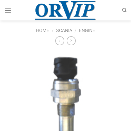
Skip
to
content
HOME
/
SCANIA
/
ENGINE