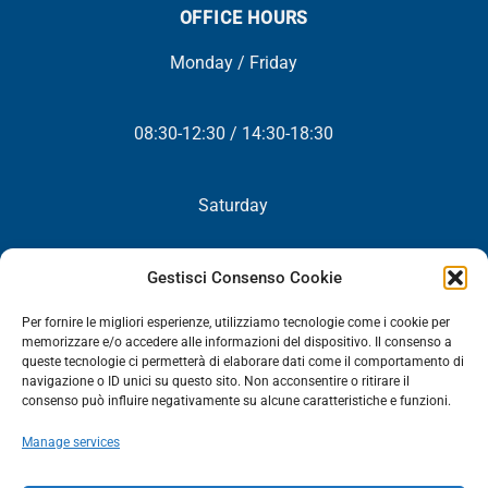
OFFICE HOURS
Monday / Friday
08:30-12:30 / 14:30-18:30
Saturday
Closed
Gestisci Consenso Cookie
Per fornire le migliori esperienze, utilizziamo tecnologie come i cookie per
memorizzare e/o accedere alle informazioni del dispositivo. Il consenso a
queste tecnologie ci permetterà di elaborare dati come il comportamento di
NEWSLETTER
navigazione o ID unici su questo sito. Non acconsentire o ritirare il
consenso può influire negativamente su alcune caratteristiche e funzioni.
You will periodically receive all our news, promotions and
Manage services
updates.