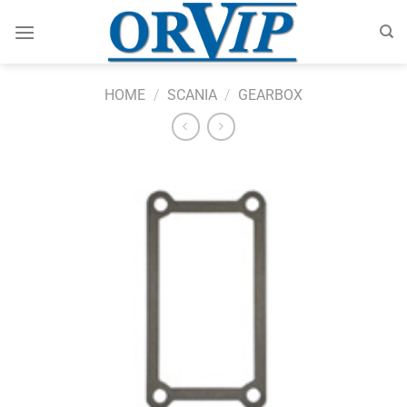
Skip
to
content
HOME
/
SCANIA
/
GEARBOX