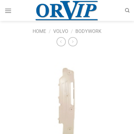
Skip
to
content
HOME
/
VOLVO
/
BODYWORK