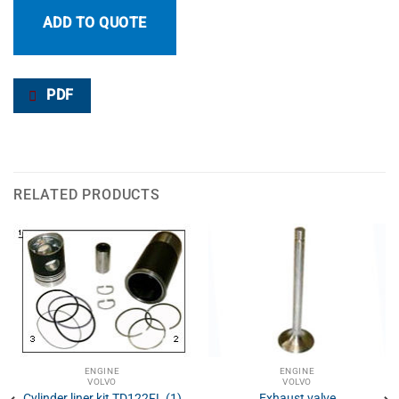
ADD TO QUOTE
PDF
RELATED PRODUCTS
ENGINE
ENGINE
VOLVO
VOLVO
Cylinder liner kit TD122FL (1)
Exhaust valve