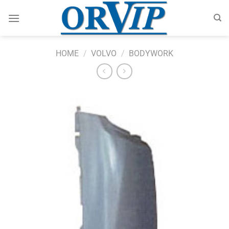
Skip
to
content
HOME
/
VOLVO
/
BODYWORK