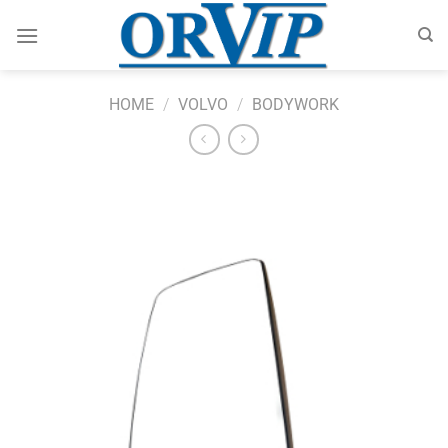
Skip
to
content
HOME
/
VOLVO
/
BODYWORK