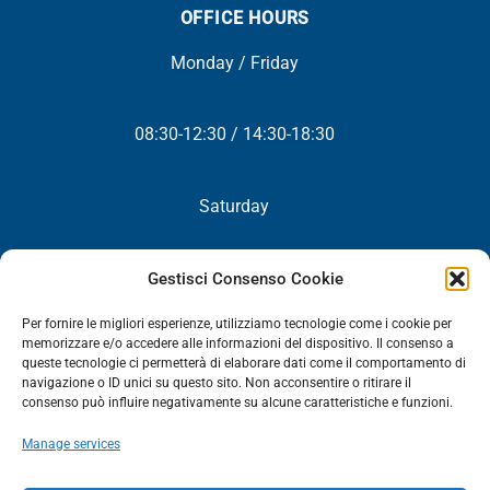
OFFICE HOURS
Monday / Friday
08:30-12:30 / 14:30-18:30
Saturday
Closed
Gestisci Consenso Cookie
Per fornire le migliori esperienze, utilizziamo tecnologie come i cookie per
memorizzare e/o accedere alle informazioni del dispositivo. Il consenso a
queste tecnologie ci permetterà di elaborare dati come il comportamento di
NEWSLETTER
navigazione o ID unici su questo sito. Non acconsentire o ritirare il
consenso può influire negativamente su alcune caratteristiche e funzioni.
You will periodically receive all our news, promotions and
Manage services
updates.