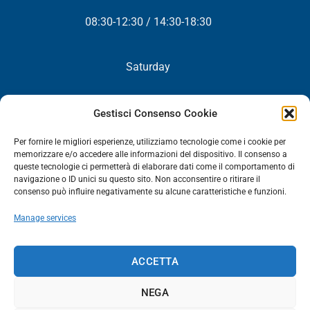
08:30-12:30 / 14:30-18:30
Saturday
Closed
Gestisci Consenso Cookie
Per fornire le migliori esperienze, utilizziamo tecnologie come i cookie per
memorizzare e/o accedere alle informazioni del dispositivo. Il consenso a
queste tecnologie ci permetterà di elaborare dati come il comportamento di
NEWSLETTER
navigazione o ID unici su questo sito. Non acconsentire o ritirare il
consenso può influire negativamente su alcune caratteristiche e funzioni.
You will periodically receive all our news, promotions and
updates.
Manage services
NEWSLETTER
ACCETTA
NEGA