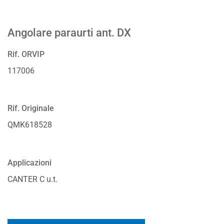
Angolare paraurti ant. DX
Rif. ORVIP
117006
Rif. Originale
QMK618528
Applicazioni
CANTER C u.t.