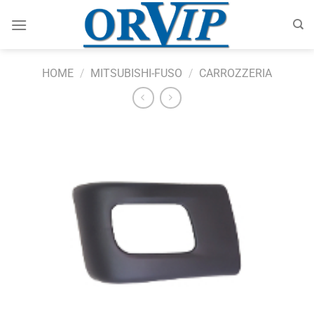
Salta
ai
contenuti
HOME
/
MITSUBISHI-FUSO
/
CARROZZERIA