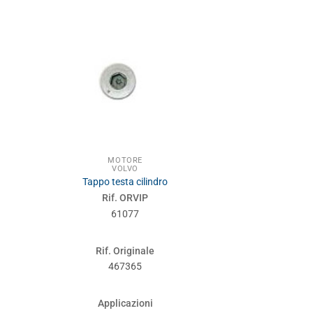
MOTORE
MOT
VOLVO
VOL
Termostato tempe
Tappo testa cilindro
c
Rif. ORVIP
Rif. 
61077
610
Rif. Originale
Rif. Or
467365
273
Applicazioni