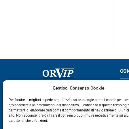
F12
F12-16
PROMOZIONE – € 1,75
CON
Via Germania, 9 - 35127
T
Gestisci Consenso Cookie
Zona Industriale Camin - Padova
T
Per fornire le migliori esperienze, utilizziamo tecnologie come i cookie per m
e/o accedere alle informazioni del dispositivo. Il consenso a queste tecnologie
459
permetterà di elaborare dati come il comportamento di navigazione o ID unic
E
sito. Non acconsentire o ritirare il consenso può influire negativamente su al
caratteristiche e funzioni.