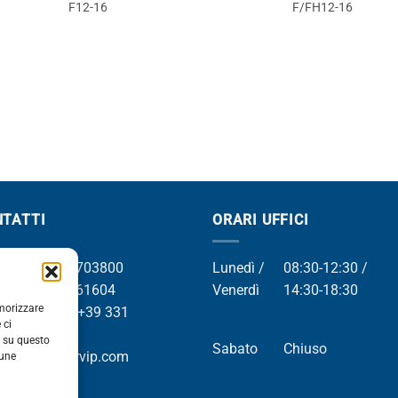
F12-16
F/FH12-16
TATTI
ORARI UFFICI
el +39 049 8703800
Lunedì /
08:30-12:30 /
el +39 049 761604
Venerdì
14:30-18:30
emorizzare
Whatsapp +39 331
 ci
9169
i su questo
Sabato
Chiuso
mail info@orvip.com
cune