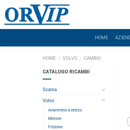
Salta
ai
contenuti
HOME
AZIEN
HOME
/
VOLVO
/
CAMBIO
CATALOGO RICAMBI
Scania
Volvo
Avantreno e sterzo
Motore
Frizione