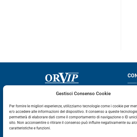
F12
F12
PROMOZIONE – € 6,95
CON
Via Germania, 9 - 35127
T
Gestisci Consenso Cookie
Zona Industriale Camin - Padova
T
Per fornire le migliori esperienze, utilizziamo tecnologie come i cookie per m
e/o accedere alle informazioni del dispositivo. Il consenso a queste tecnologie
459
permetterà di elaborare dati come il comportamento di navigazione o ID unic
E
sito. Non acconsentire o ritirare il consenso può influire negativamente su al
caratteristiche e funzioni.