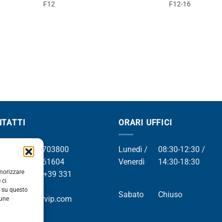
F12
F12-16
TATTI
ORARI UFFICI
el +39 049 8703800
Lunedì /
08:30-12:30 /
el +39 049 761604
Venerdì
14:30-18:30
emorizzare
Whatsapp +39 331
 ci
9169
i su questo
Sabato
Chiuso
mail info@orvip.com
cune