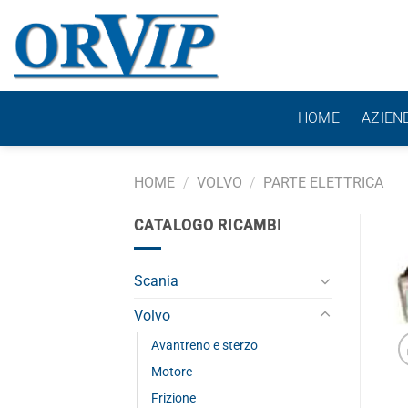
Salta
ai
contenuti
HOME
AZIEN
HOME
/
VOLVO
/
PARTE ELETTRICA
CATALOGO RICAMBI
Scania
Volvo
Avantreno e sterzo
Motore
Frizione