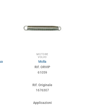
MOTORE
MOT
VOLVO
VOL
ua
Molla
S/anelli canna
Rif. ORVIP
Rif. 
61059
610
Rif. Originale
Rif. Or
1676307
271
Applicazioni
Applic