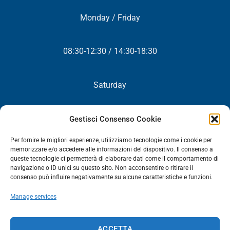
Monday / Friday
08:30-12:30 / 14:30-18:30
Saturday
Closed
Gestisci Consenso Cookie
Per fornire le migliori esperienze, utilizziamo tecnologie come i cookie per
memorizzare e/o accedere alle informazioni del dispositivo. Il consenso a
queste tecnologie ci permetterà di elaborare dati come il comportamento di
NEWSLETTER
navigazione o ID unici su questo sito. Non acconsentire o ritirare il
consenso può influire negativamente su alcune caratteristiche e funzioni.
You will periodically receive all our news, promotions and
Manage services
updates.
NEWSLETTER
ACCETTA