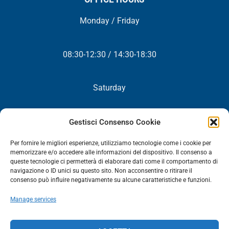
Monday / Friday
08:30-12:30 / 14:30-18:30
Saturday
Closed
Gestisci Consenso Cookie
Per fornire le migliori esperienze, utilizziamo tecnologie come i cookie per
memorizzare e/o accedere alle informazioni del dispositivo. Il consenso a
queste tecnologie ci permetterà di elaborare dati come il comportamento di
NEWSLETTER
navigazione o ID unici su questo sito. Non acconsentire o ritirare il
consenso può influire negativamente su alcune caratteristiche e funzioni.
You will periodically receive all our news, promotions and
Manage services
updates.
NEWSLETTER