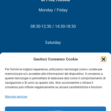
Monday / Friday
08:30-12:30 / 14:30-18:30
Saturday
Closed
Gestisci Consenso Cookie
Per fornire le migliori esperienze, utilizziamo tecnologie come i cookie per
memorizzare e/o accedere alle informazioni del dispositivo. Il consenso a
queste tecnologie ci permetterà di elaborare dati come il comportamento di
NEWSLETTER
navigazione o ID unici su questo sito. Non acconsentire o ritirare il
consenso può influire negativamente su alcune caratteristiche e funzioni.
You will periodically receive all our news, promotions and
Manage services
updates.
NEWSLETTER